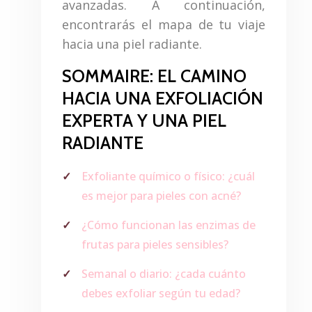
avanzadas. A continuación,
encontrarás el mapa de tu viaje
hacia una piel radiante.
SOMMAIRE: EL CAMINO
HACIA UNA EXFOLIACIÓN
EXPERTA Y UNA PIEL
RADIANTE
Exfoliante químico o físico: ¿cuál
es mejor para pieles con acné?
¿Cómo funcionan las enzimas de
frutas para pieles sensibles?
Semanal o diario: ¿cada cuánto
debes exfoliar según tu edad?