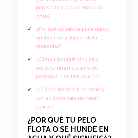
porosidad y la duración de tu
tinte?
¿Por qué tu pelo se pone duro y
quebradizo si abusas de la
queratina?
¿Cómo distinguir si tu pelo
necesita una mascarilla de
proteínas o de hidratación?
¿Cuándo intercalar un champú
con sulfatos para un ‘reset’
capilar?
¿POR QUÉ TU PELO
FLOTA O SE HUNDE EN