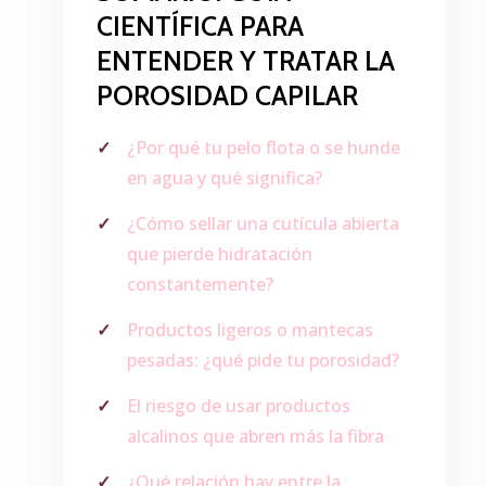
CIENTÍFICA PARA
ENTENDER Y TRATAR LA
POROSIDAD CAPILAR
¿Por qué tu pelo flota o se hunde
en agua y qué significa?
¿Cómo sellar una cutícula abierta
que pierde hidratación
constantemente?
Productos ligeros o mantecas
pesadas: ¿qué pide tu porosidad?
El riesgo de usar productos
alcalinos que abren más la fibra
¿Qué relación hay entre la