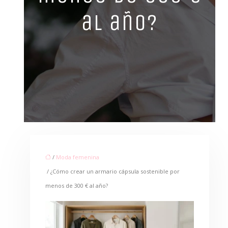
al año?
/
Moda femenina
/ ¿Cómo crear un armario cápsula sostenible por
menos de 300 € al año?