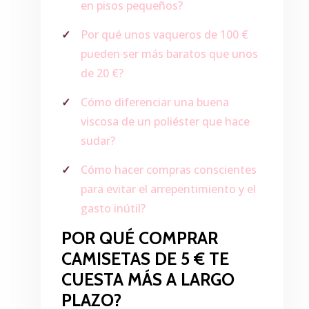
en pisos pequeños?
Por qué unos vaqueros de 100 €
pueden ser más baratos que unos
de 20 €?
Cómo diferenciar una buena
viscosa de un poliéster que hace
sudar?
Cómo hacer compras conscientes
para evitar el arrepentimiento y el
gasto inútil?
POR QUÉ COMPRAR
CAMISETAS DE 5 € TE
CUESTA MÁS A LARGO
PLAZO?